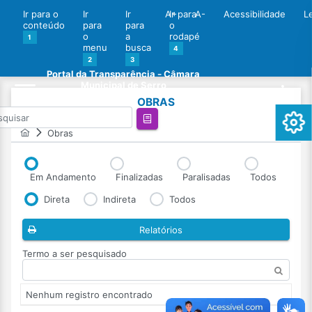
Ir para o
Ir
Ir
A+
Ir para
A-
Acessibilidade
L
conteúdo
para
para
o
o
a
rodapé
1
menu
busca
4
2
3
Portal da Transparência - Câmara
Municipal de Serro
OBRAS
Obras
Em Andamento
Finalizadas
Paralisadas
Todos
Direta
Indireta
Todos
Relatórios
Termo a ser pesquisado
Nenhum registro encontrado